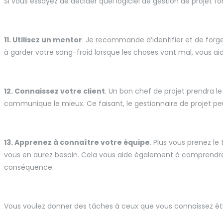
Si vous essayez de décider quel logiciel de gestion de projet 
11. Utilisez un mentor
. Je recommande d’identifier et de forg
à garder votre sang-froid lorsque les choses vont mal, vous ai
12. Connaissez votre client
. Un bon chef de projet prendra le
communique le mieux. Ce faisant, le gestionnaire de projet pe
13. Apprenez à connaître votre équipe
. Plus vous prenez l
vous en aurez besoin. Cela vous aide également à comprendr
conséquence.
Vous voulez donner des tâches à ceux que vous connaissez ê