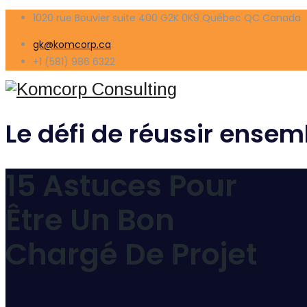
1020 rue Bouvier suite 400 G2K 0K9 Québec QC Canada
gk@komcorp.ca
+1 (581) 986 6322
Le défi de réussir ensem
15 Astuces Pour
Être Un Bon
Chargé De Projet