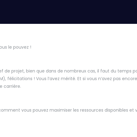
us le pouvez !
 de projet, bien que dans de nombreux cas, il faut du temps pou
PM), félicitations ! Vous l’avez mérité. Et si vous n’avez pas enco
 carrière.
comment vous pouvez maximiser les ressources disponibles et 