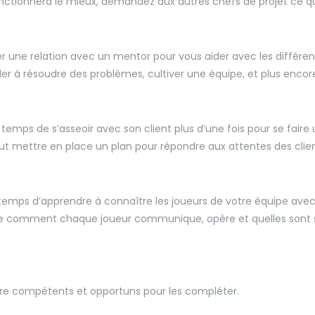
fonctionnera le mieux, demandez aux autres chefs de projet ce qu
er une relation avec un mentor pour vous aider avec les différe
der à résoudre des problèmes, cultiver une équipe, et plus encor
 temps de s’asseoir avec son client plus d’une fois pour se faire 
ut mettre en place un plan pour répondre aux attentes des clien
e temps d’apprendre à connaître les joueurs de votre équipe avec
e comment chaque joueur communique, opère et quelles sont s
tre compétents et opportuns pour les compléter.