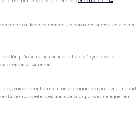
’ils préfèrent. Moi je vous préconise
Portfolio de JIRA
.
ntes facettes de votre carrière. Un bon mentor peut vous aider
e.
une idée précise de ses besoins et de la façon dont il
ts internes et externes.
 soin, plus ils seront prêts à faire le maximum pour vous quand
es fortes compétences afin que vous puissiez déléguer en