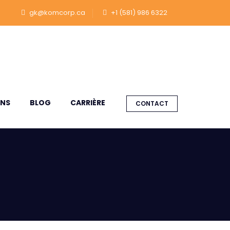
gk@komcorp.ca
+1 (581) 986 6322
ONS
BLOG
CARRIÈRE
CONTACT