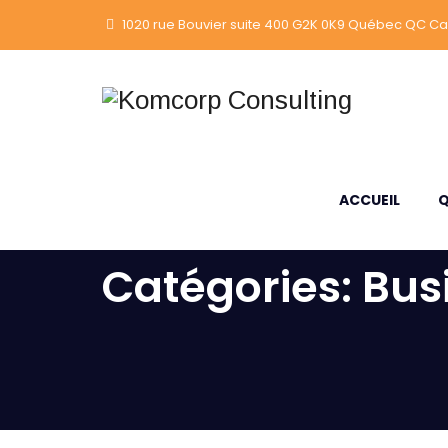
1020 rue Bouvier suite 400 G2K 0K9 Québec QC C
ACCUEIL
Q
Catégories:
Bus