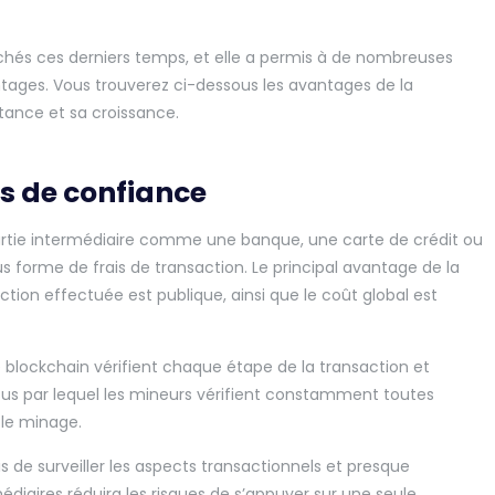
rchés ces derniers temps, et elle a permis à de nombreuses
antages. Vous trouverez ci-dessous les avantages de la
tance et sa croissance.
s de confiance
partie intermédiaire comme une banque, une carte de crédit ou
 forme de frais de transaction. Le principal avantage de la
tion effectuée est publique, ainsi que le coût global est
 blockchain vérifient chaque étape de la transaction et
sus par lequel les mineurs vérifient constamment toutes
 le minage.
 de surveiller les aspects transactionnels et presque
édiaires réduira les risques de s’appuyer sur une seule