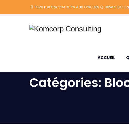
1020 rue Bouvier suite 400 G2K 0K9 Québec QC C
ACCUEIL
Q
Catégories:
Blo