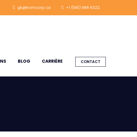
gk@komcorp.ca
+1 (581) 986 6322
ONS
BLOG
CARRIÈRE
CONTACT